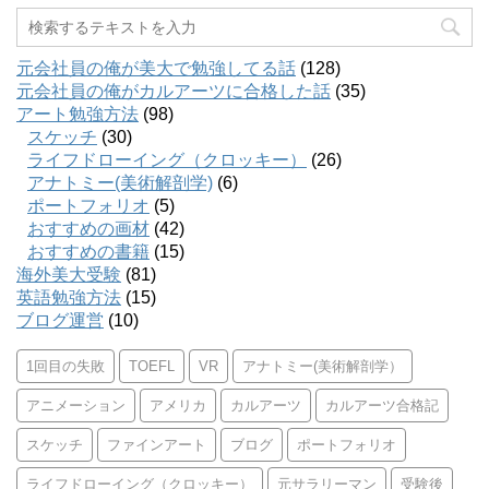
元会社員の俺が美大で勉強してる話
(128)
元会社員の俺がカルアーツに合格した話
(35)
アート勉強方法
(98)
スケッチ
(30)
ライフドローイング（クロッキー）
(26)
アナトミー(美術解剖学)
(6)
ポートフォリオ
(5)
おすすめの画材
(42)
おすすめの書籍
(15)
海外美大受験
(81)
英語勉強方法
(15)
ブログ運営
(10)
1回目の失敗
TOEFL
VR
アナトミー(美術解剖学）
アニメーション
アメリカ
カルアーツ
カルアーツ合格記
スケッチ
ファインアート
ブログ
ポートフォリオ
ライフドローイング（クロッキー）
元サラリーマン
受験後