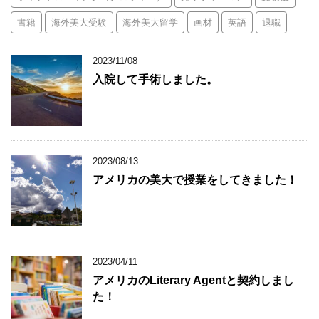
書籍
海外美大受験
海外美大留学
画材
英語
退職
2023/11/08
入院して手術しました。
2023/08/13
アメリカの美大で授業をしてきました！
2023/04/11
アメリカのLiterary Agentと契約しまし
た！