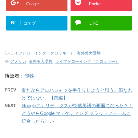
Google+
Pocket
B!
はてブ
LINE
-
ライフドローイング（クロッキー）
,
海外美大受験
-
アメリカ
,
海外美大受験
,
ライフドローイング（クロッキー）
執筆者：
髭猿
PREV
夏だからアロハシャツを手作りしようと思う。暇なわ
けではない。【前編】
NEXT
Googleアナリティクスが突然英語の画面になった？！
どうやらGoogle マーケティング プラットフォームに
統合したらしい