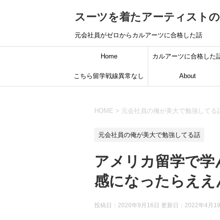
スーツを着たアーティスト
元会社員がゼロからカルアーツに合格した話
Home
カルアーツに合格した
こちら留学戦線異常なし
About
HOME
>
元会社員の俺が美大で勉強してる
元会社員の俺が美大で勉強してる話
アメリカ留学で学
感になったらええ
投稿日：2020年9月16日 更新日：
2022年4月1