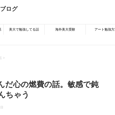
のブログ
話
美大で勉強してる話
海外美大受験
アート勉強方
話
>
んだ心の燃費の話。敏感で鈍
んちゃう
9日