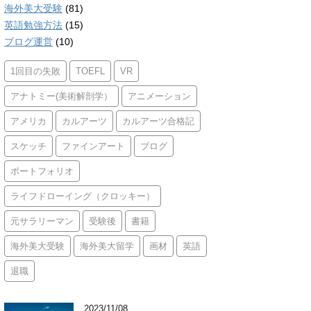
海外美大受験
(81)
英語勉強方法
(15)
ブログ運営
(10)
1回目の失敗
TOEFL
VR
アナトミー(美術解剖学）
アニメーション
アメリカ
カルアーツ
カルアーツ合格記
スケッチ
ファインアート
ブログ
ポートフォリオ
ライフドローイング（クロッキー）
元サラリーマン
受験後
書籍
海外美大受験
海外美大留学
画材
英語
退職
2023/11/08