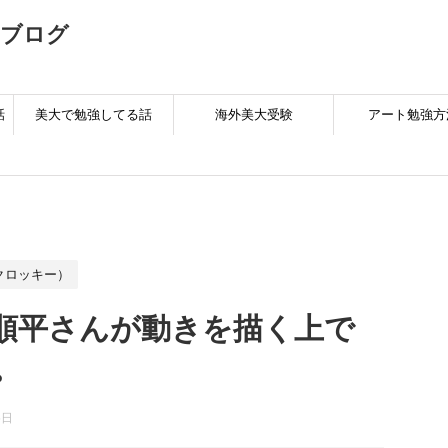
のブログ
話
美大で勉強してる話
海外美大受験
アート勉強方
クロッキー）
順平さんが動きを描く上で
。
5日