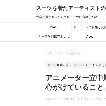
スーツを着たアーティスト
元会社員がゼロからカルアーツに合格した話
Home
カルアーツに合格した
こちら留学戦線異常なし
About
HOME
>
アート勉強方法
>
アート勉強方法
ライフドローイング（
アニメーター立中
心がけていること
投稿日：2018年8月19日 更新日：
2021年5月1