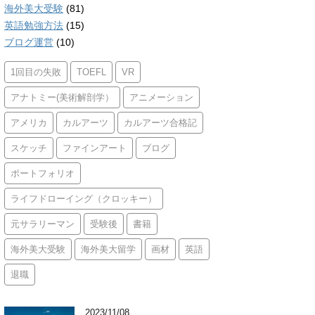
海外美大受験
(81)
英語勉強方法
(15)
ブログ運営
(10)
1回目の失敗
TOEFL
VR
アナトミー(美術解剖学）
アニメーション
アメリカ
カルアーツ
カルアーツ合格記
スケッチ
ファインアート
ブログ
ポートフォリオ
ライフドローイング（クロッキー）
元サラリーマン
受験後
書籍
海外美大受験
海外美大留学
画材
英語
退職
2023/11/08