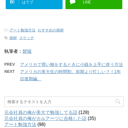
B!
はてブ
LINE
-
アート勉強方法
,
おすすめの画材
-
画材
,
スケッチ
執筆者：
髭猿
PREV
アメリカで買い物をするときに小銭を上手に使う方法
NEXT
アメリカの美大生の時間割。前期より忙しい？！1年
目後期編。
元会社員の俺が美大で勉強してる話
(128)
元会社員の俺がカルアーツに合格した話
(35)
アート勉強方法
(98)