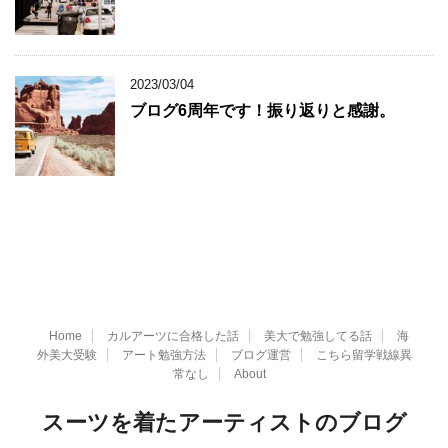
2023/03/04
ブログ6周年です！振り返りと感謝。
Home
カルアーツに合格した話
美大で勉強してる話
海
外美大受験
アート勉強方法
ブログ運営
こちら留学戦線異
常なし
About
スーツを着たアーティストのブログ