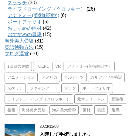
スケッチ
(30)
ライフドローイング（クロッキー）
(26)
アナトミー(美術解剖学)
(6)
ポートフォリオ
(5)
おすすめの画材
(42)
おすすめの書籍
(15)
海外美大受験
(81)
英語勉強方法
(15)
ブログ運営
(10)
1回目の失敗
TOEFL
VR
アナトミー(美術解剖学）
アニメーション
アメリカ
カルアーツ
カルアーツ合格記
スケッチ
ファインアート
ブログ
ポートフォリオ
ライフドローイング（クロッキー）
元サラリーマン
受験後
書籍
海外美大受験
海外美大留学
画材
英語
退職
2023/11/08
入院して手術しました。