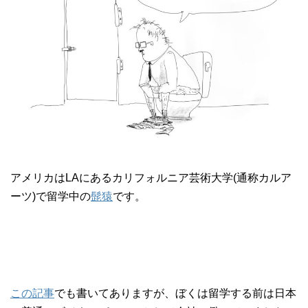
アメリカは
LA
にあるカリフォルニア芸術大学
(
通称カルア
ーツ
)
で留学中の
髭猿
です。
この記事
でも書いてありますが、ぼくは留学する前は日本