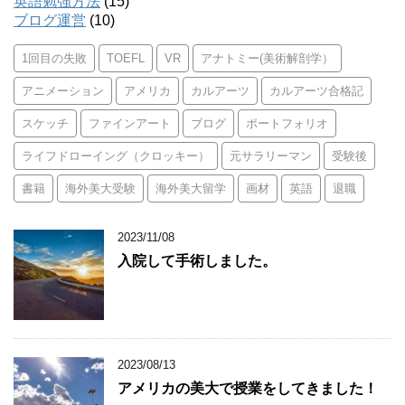
英語勉強方法
(15)
ブログ運営
(10)
1回目の失敗
TOEFL
VR
アナトミー(美術解剖学）
アニメーション
アメリカ
カルアーツ
カルアーツ合格記
スケッチ
ファインアート
ブログ
ポートフォリオ
ライフドローイング（クロッキー）
元サラリーマン
受験後
書籍
海外美大受験
海外美大留学
画材
英語
退職
2023/11/08
入院して手術しました。
2023/08/13
アメリカの美大で授業をしてきました！