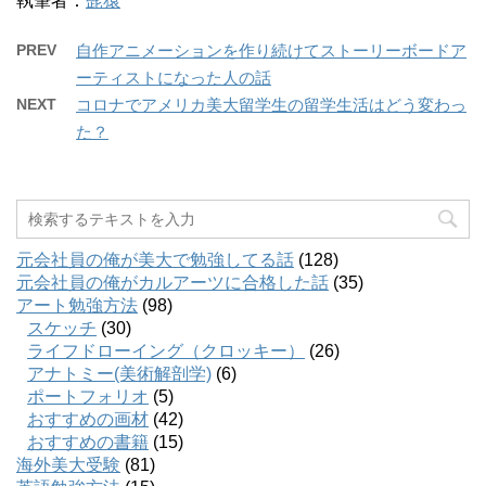
執筆者：
髭猿
PREV
自作アニメーションを作り続けてストーリーボードア
ーティストになった人の話
NEXT
コロナでアメリカ美大留学生の留学生活はどう変わっ
た？
元会社員の俺が美大で勉強してる話
(128)
元会社員の俺がカルアーツに合格した話
(35)
アート勉強方法
(98)
スケッチ
(30)
ライフドローイング（クロッキー）
(26)
アナトミー(美術解剖学)
(6)
ポートフォリオ
(5)
おすすめの画材
(42)
おすすめの書籍
(15)
海外美大受験
(81)