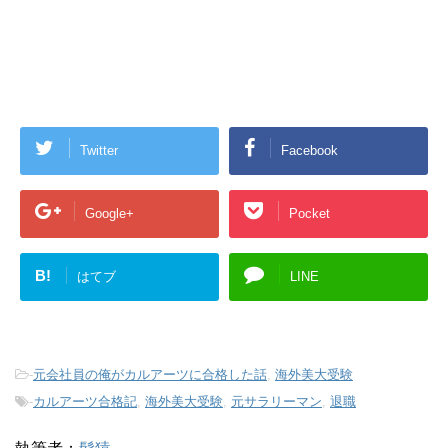
Twitter
Facebook
Google+
Pocket
B!
はてブ
LINE
-
元会社員の俺がカルアーツに合格した話
,
海外美大受験
-
カルアーツ合格記
,
海外美大受験
,
元サラリーマン
,
退職